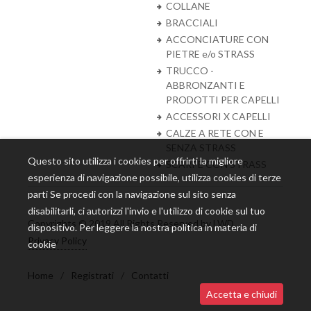
COLLANE
BRACCIALI
ACCONCIATURE CON
PIETRE e/o STRASS
TRUCCO -
ABBRONZANTI E
PRODOTTI PER CAPELLI
ACCESSORI X CAPELLI
CALZE A RETE CON E
SENZA STRASS
Questo sito utilizza i cookies per offrirti la migliore
SCARPE CON STRASS
esperienza di navigazione possibile, utilizza cookies di terze
parti Se procedi con la navigazione sul sito senza
disabilitarli, ci autorizzi l'invio e l'utilizzo di cookie sul tuo
Copyrights © 2019 All Rights Reserved by LWD.
dispositivo. Per leggere la nostra politica in materia di
Privacy Policy
cookie
Home
/
Registrati
/
Contatti
Accetta e chiudi