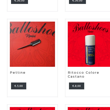
€.30,00
€.30,00
Pettine
Ritocco Colore
Castano
€.5,00
€.8,00