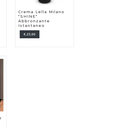
Crema Lella Milano
"SHINE"
Abbronzante
Istantaneo
€.25,00
r