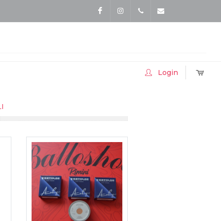
Facebook
Instagram
Tel.3357413052
info@accessoriballo.
Login
I